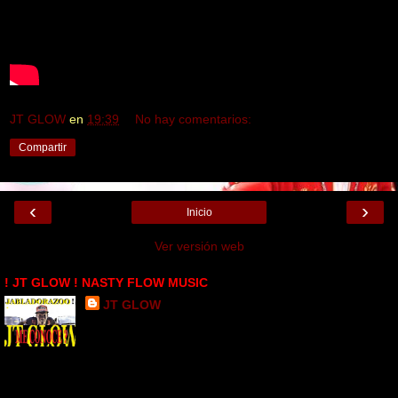
JT GLOW
en
19:39
No hay comentarios:
Compartir
‹
›
Inicio
Ver versión web
! JT GLOW ! NASTY FLOW MUSIC
JT GLOW
SANTO DOMINGO , LOS FARRALLONES, Dominican
Republic
JT GLOW DESDE SANTO DOMINGO PARA EL MUNDO ..
CONOCIDO CON EL SOBRE NOMBRE DE EL COMPLETO _