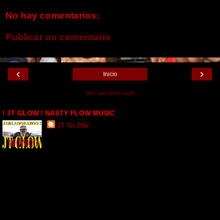
No hay comentarios:
Publicar un comentario
‹
›
Inicio
Ver versión web
! JT GLOW ! NASTY FLOW MUSIC
JT GLOW
SANTO DOMINGO , LOS FARRALLONES, Dominican
Republic
JT GLOW DESDE SANTO DOMINGO PARA EL MUNDO ..
CONOCIDO CON EL SOBRE NOMBRE DE EL COMPLETO _
PORQUE GENERALMENTE LE METO MANO A CUALQUIER
GENERO MUSICAL .. EL DEMBOW ES MI FIRMA LA CUAL ES
REFLEJADA EN MI NUEVO TEMA " JABLADORAZO " ESCUCHELO
PARA QUE NO LE CUENTEN MAS ... JUSTICIERO ROJO EN LA
CASA . DESDE PERTH AMBOY , NEW JERSEY PA' LAS MENORES