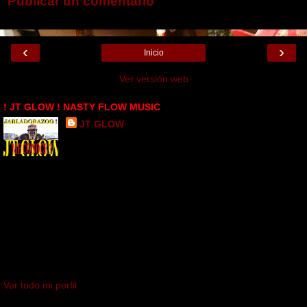
Publicar un comentario
‹
›
Inicio
Ver versión web
! JT GLOW ! NASTY FLOW MUSIC
JT GLOW
SANTO DOMINGO , LOS FARRALLONES, Dominican
Republic
JT GLOW DESDE SANTO DOMINGO PARA EL MUNDO ..
CONOCIDO CON EL SOBRE NOMBRE DE EL COMPLETO _
PORQUE GENERALMENTE LE METO MANO A CUALQUIER
GENERO MUSICAL .. EL DEMBOW ES MI FIRMA LA CUAL ES
REFLEJADA EN MI NUEVO TEMA " JABLADORAZO " ESCUCHELO
PARA QUE NO LE CUENTEN MAS ... JUSTICIERO ROJO EN LA
CASA . DESDE PERTH AMBOY , NEW JERSEY PA' LAS MENORES
Y NO TE PIERDA MANITO ... ME CONOCE ?
Ver todo mi perfil