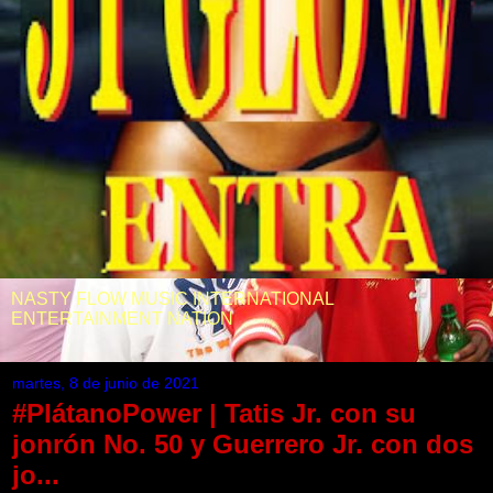
NASTY FLOW MUSIC INTERNATIONAL
ENTERTAINMENT NATION
martes, 8 de junio de 2021
#PlátanoPower | Tatis Jr. con su
jonrón No. 50 y Guerrero Jr. con dos
jo...